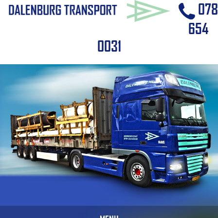
078
654
0031